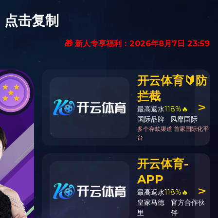
股票代码：
000009
歌曲
开云足球
集团产业
投资者关系
(中国)官方
网站投资
云足球(中国)官方网站
>
开云足球(中国)官方网站投资
>
投资概述