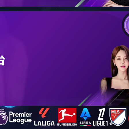
中国开云足球(中国)官方网站集团的投资组合包括三类投资：产
财务投资、风险投资属于策略性投资行为。
“产业投资”是围绕着三大主业进行的以战略性投资为主导，策略
实现集团的战略意图。
“财务投资”以未来的资本增值预期为出发点，是一种基于投资收
真实性作为投资的判断基准点，更加关注短期收益和流动性。
“风险投资”是一种策略性投资，更加关注于企业未来成长性及风险
产业投资、财务投资、风险投资三者之间可以随着经营环境和企业